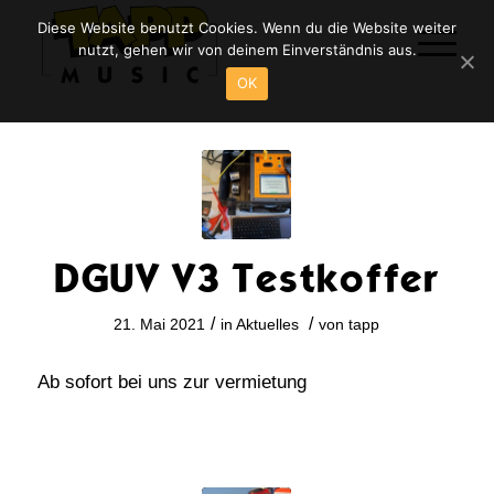
Diese Website benutzt Cookies. Wenn du die Website weiter
nutzt, gehen wir von deinem Einverständnis aus.
OK
DGUV V3 Testkoffer
/
/
21. Mai 2021
in
Aktuelles
von
tapp
Ab sofort bei uns zur vermietung