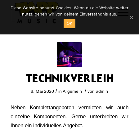
Diese Website benutzt Cookies. Wenn du die Website weiter
nutzt, gehen wir von deinem Einverständnis aus.
OK
TECHNIKVERLEIH
/
/
8. Mai 2020
in
Allgemein
von
admin
Neben Komplettangeboten vermieten wir auch
einzelne Komponenten. Gerne unterbreiten wir
Ihnen ein individuelles Angebot.